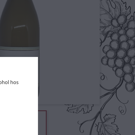
kohol hos
