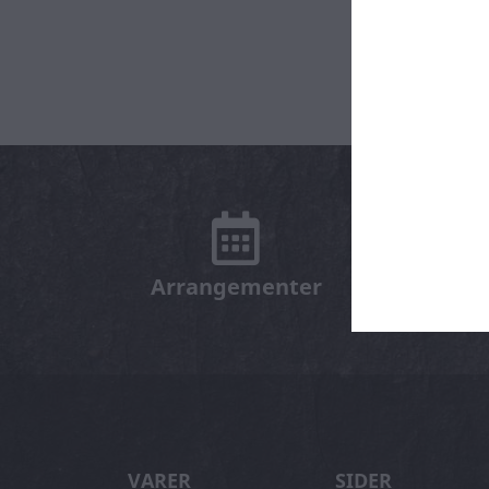
Arrangementer
Smage 
VARER
SIDER