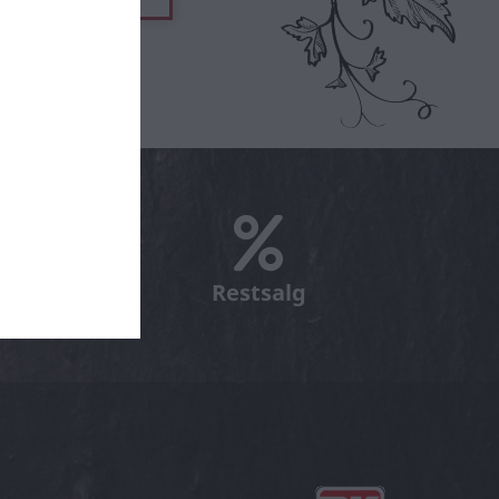
ens vin
Restsalg