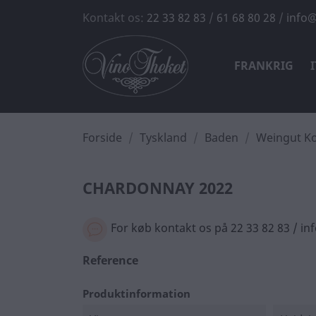
Kontakt os:
22 33 82 83
/
61 68 80 28
/
info@
FRANKRIG
Forside
Tyskland
Baden
Weingut Ko
CHARDONNAY 2022
For køb kontakt os på 22 33 82 83 / i
Reference
Produktinformation