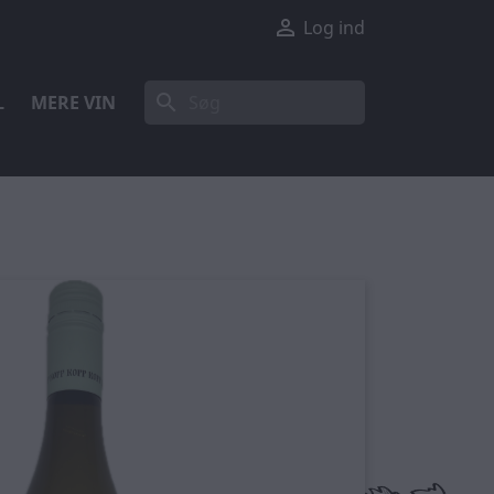

Log ind
search
L
MERE VIN