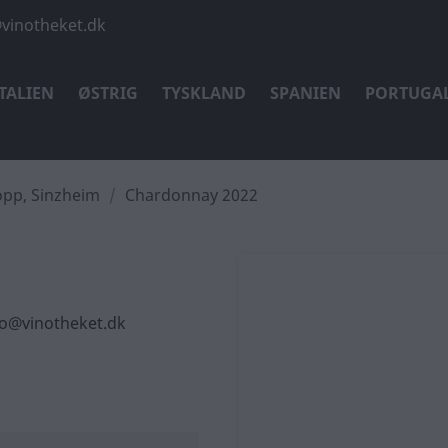
vinotheket.dk
ITALIEN
ØSTRIG
TYSKLAND
SPANIEN
PORTUGA
pp, Sinzheim
Chardonnay 2022
nfo@vinotheket.dk