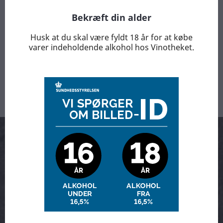
Bekræft din alder
Husk at du skal være fyldt 18 år for at købe
Viser 1-3 af 3 element(er)
varer indeholdende alkohol hos Vinotheket.
Tilbage til toppen

Arrangementer