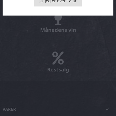
Ja, jeg er over 18 år
Månedens vin
Restsalg
VARER
