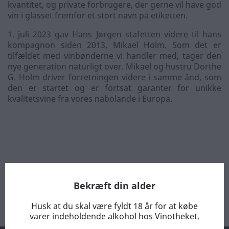
kvantitet, og private forbrugere, der gerne vil have god
vin i glasset fremfor et stort navn på etiketten.
1. juli 2023 gav Hans Jørgen stafetten videre til hans
kompagnon siden 2013, Mikael Holm. Som det er
tilfældet med vinbønderne vi handler med, tager den
nye generation naturligt over. Mikael og hustru Dorthe
G. Holm driver forretningen videre i samme ånd, som
den er startet og er fortsat garanter for unikke
kvalitetsvine fra vores nabolande i Europa.
Vi tilstræber fortsat at være ene om at forhandle vinene i
Danmark. Direkte import uden fordyrende mellemled er din
garanti for lavest mulig pris. Ring eller mail for en dialog
om hvilken vin du skal vælge til din middag, eller prøv vores
smagekasse.
Dorthe og Mikael Holm
Bekræft din alder
Husk at du skal være fyldt 18 år for at købe
varer indeholdende alkohol hos Vinotheket.