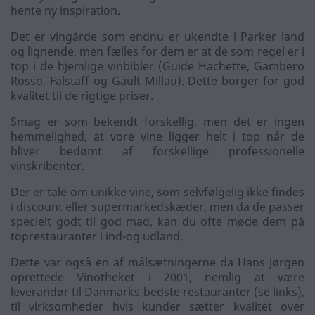
hente ny inspiration.
Det er vingårde som endnu er ukendte i Parker land
og lignende, men fælles for dem er at de som regel er i
top i de hjemlige vinbibler (Guide Hachette, Gambero
Rosso, Falstaff og Gault Millau). Dette borger for god
kvalitet til de rigtige priser.
Smag er som bekendt forskellig, men det er ingen
hemmelighed, at vore vine ligger helt i top når de
bliver bedømt af forskellige professionelle
vinskribenter.
Der er tale om unikke vine, som selvfølgelig ikke findes
i discount eller supermarkedskæder, men da de passer
specielt godt til god mad, kan du ofte møde dem på
toprestauranter i ind-og udland.
Dette var også en af målsætningerne da Hans Jørgen
oprettede Vinotheket i 2001, nemlig at være
leverandør til Danmarks bedste restauranter (se links),
til virksomheder hvis kunder sætter kvalitet over