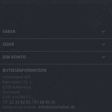
VARER

SIDER

DIN KONTO

BUTIKSINFORMATION
Vinotheket A/S
Nørreport 10, 1.
6200 Aabenraa
Danmark
CVR: 41678615
Tlf:
22 33 82 83
/
61 68 80 28
Send os en e-mail:
info@vinotheket.dk