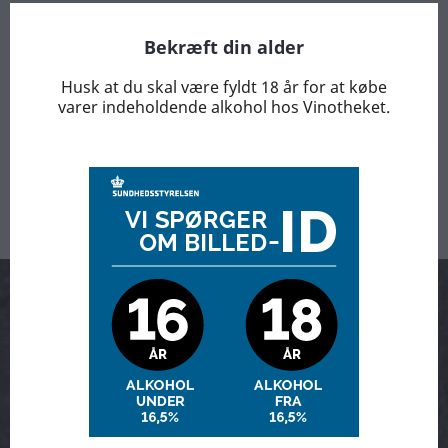
Bekræft din alder
Husk at du skal være fyldt 18 år for at købe
Viser 1-3 af 3 element(er)
varer indeholdende alkohol hos Vinotheket.
Tilbage til toppen

Arrangementer