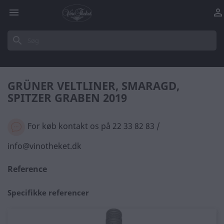


search
GRÜNER VELTLINER, SMARAGD,
SPITZER GRABEN 2019
For køb kontakt os på 22 33 82 83 /
info@vinotheket.dk
Reference
Specifikke referencer