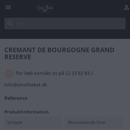


search
CREMANT DE BOURGOGNE GRAND
RESERVE
For køb kontakt os på 22 33 82 83 /
info@vinotheket.dk
Reference
Produktinformation
Vintype
Mousserende Vine