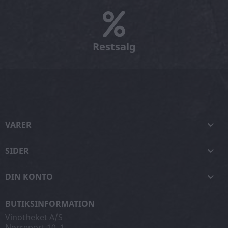
Restsalg
VARER

SIDER

DIN KONTO

BUTIKSINFORMATION
Vinotheket A/S
Nørreport 10, 1.