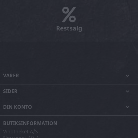
Restsalg
VARER

SIDER

DIN KONTO

BUTIKSINFORMATION
Vinotheket A/S
Nørreport 10, 1.