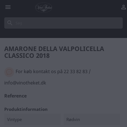


search
AMARONE DELLA VALPOLICELLA
CLASSICO 2018
For køb kontakt os på 22 33 82 83 /
info@vinotheket.dk
Reference
Produktinformation
Vintype
Rødvin