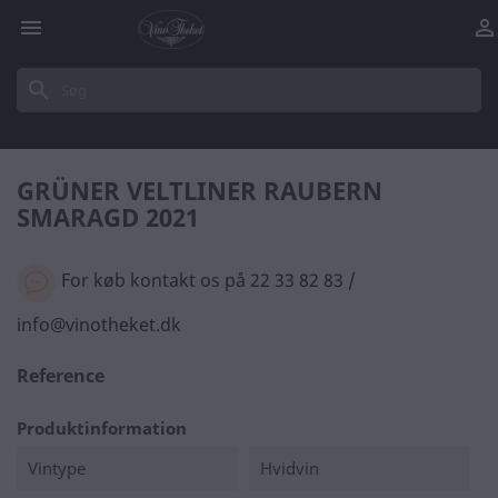


search
GRÜNER VELTLINER RAUBERN
SMARAGD 2021
For køb kontakt os på 22 33 82 83 /
info@vinotheket.dk
Reference
Produktinformation
Vintype
Hvidvin