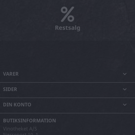
Restsalg
VARER

SIDER

DIN KONTO

BUTIKSINFORMATION
Vinotheket A/S
Nørreport 10, 1.