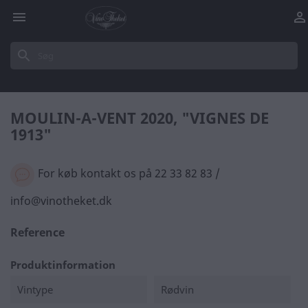


search
MOULIN-A-VENT 2020, "VIGNES DE
1913"
For køb kontakt os på 22 33 82 83 /
info@vinotheket.dk
Reference
Produktinformation
Vintype
Rødvin