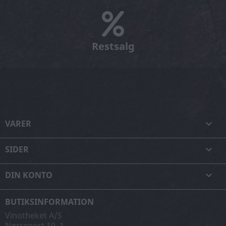
Restsalg
VARER

SIDER

DIN KONTO

BUTIKSINFORMATION
Vinotheket A/S
Nørreport 10, 1.