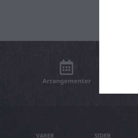
Arrangementer
Smage 
VARER
SIDER