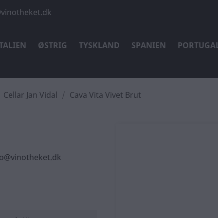
vinotheket.dk
ITALIEN
ØSTRIG
TYSKLAND
SPANIEN
PORTUGA
Cellar Jan Vidal
Cava Vita Vivet Brut
nfo@vinotheket.dk