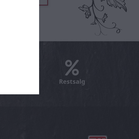
ens vin
Restsalg