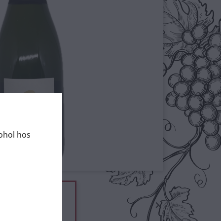
kohol hos
