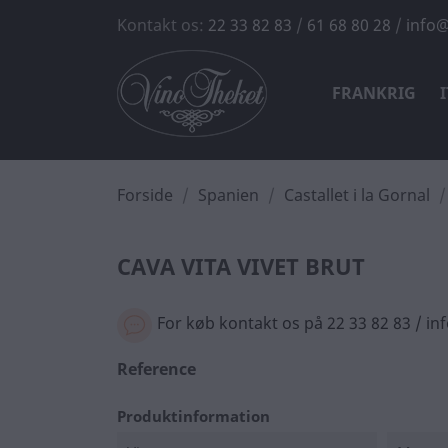
Kontakt os:
22 33 82 83
/
61 68 80 28
/
info@
FRANKRIG
Forside
Spanien
Castallet i la Gornal
CAVA VITA VIVET BRUT
For køb kontakt os på 22 33 82 83 / i
Reference
Produktinformation