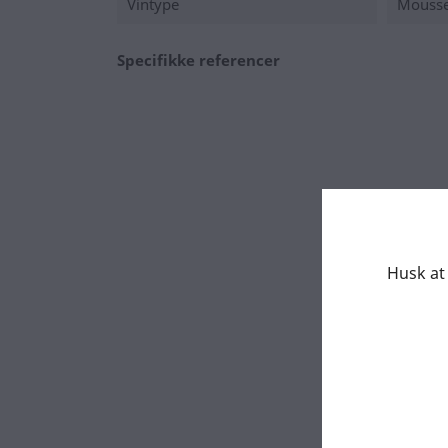
Vintype
Mousse
Specifikke referencer
Husk at 