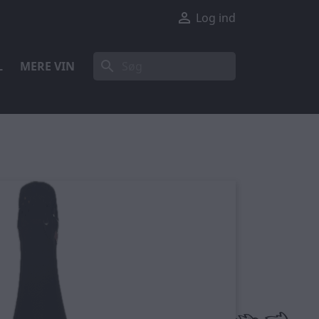

Log ind
search
L
MERE VIN